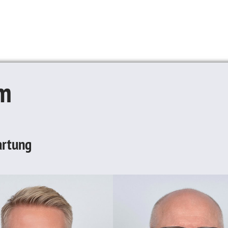
m
rtung